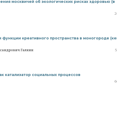
ления москвичей об экологических рисках здоровью (в
2
и функции креативного пространства в моногороде (ке
ксандрович Галкин
5
ак катализатор социальных процессов
6