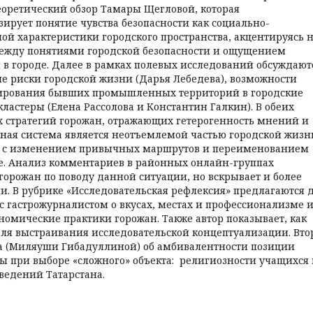
еоретический обзор Тамары Щегловой, которая
ирует понятие чувства безопасности как социально-
ой характеристики городского пространства, акцентируясь 
ежду понятиями городской безопасности и ощущением
 в городе. Далее в рамках полевых исследований обсуждают
ие риски городской жизни (Дарья Лебедева), возможности
рования бывших промышленных территорий в городские
ластеры (Елена Рассолова и Константин Галкин). В обеих
х стратегий горожан, отражающих гетерогенность мнений и
ная система является неотъемлемой частью городской жизн
с с изменением привычных маршрутов и переименованием
ве. Анализ комментариев в районных онлайн-группах
горожан по поводу данной ситуации, но вскрывает и более
. В рубрике «Исследовательская рефлексия» предлагаются 
с гастрожурналистом о вкусах, местах и профессионализме 
ономические практики горожан. Также автор показывает, как
ля выстраивания исследовательской концептуализации. Вто
ра (Миляуши Гибадуллиной) об амбивалентности позиции
ты при выборе «сложного» объекта: религиозности учащихся
ведений Татарстана.