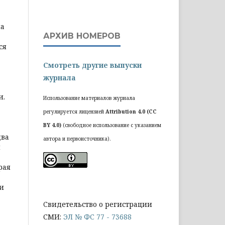
на
АРХИВ НОМЕРОВ
ся
Смотреть другие выпуски
журнала
и.
Использование материалов журнала
регулируется лицензией
Attribution 4.0 (CC
BY 4.0)
(свободное использование с указанием
два
автора и первоисточника).
и
рая
 и
Cвидетельство о регистрации
СМИ:
ЭЛ № ФС 77 - 73688