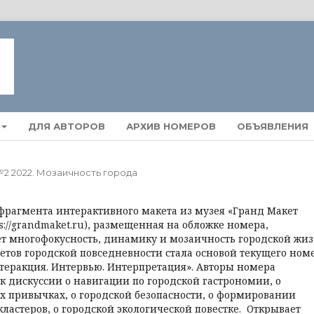
ДЛЯ АВТОРОВ
АРХИВ НОМЕРОВ
ОБЪЯВЛЕНИЯ
 №2 2022. Мозаичность города
фрагмента интерактивного макета из музея «Гранд Макет
ps://grandmaket.ru), размещенная на обложке номера,
т многофокусность, динамику и мозаичность городской жиз
етов городской повседневности стала основой текущего ном
теракция. Интервью. Интерпретация». Авторы номера
к дискуссии о навигации по городской гастрономии, о
х привычках, о городской безопасности, о формировании
ластеров, о городской экологической повестке. Открывает