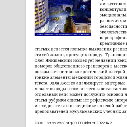
дискуссию т
концептуализ
эмоциональн
различиях м
безопасности
экологическ
перепрофили
креативные к
статьях делается попытка выявления разны
стилей жизни, присущих городу. Транспорт
Олег Янишевский исследует недавний кей
номеров общественного транспорта в Моск
показывает не только критический настрой 
тонкие элементы механики городской жизни
текста. Элла Жесько анализирует интервью 
делает выводы о том, от чего зависят гастр
отдельный кейс может послужить основой д
статья рубрики описывает рефлексию авто
исследователя и о специфике полевой рабо
преподавателей мусульманских учебных за
DOI:
https://doi.org/10.19181/inter.2022.14.2