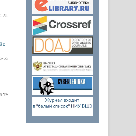
4-54
йс
5-65
6-79