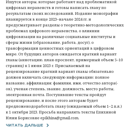
Ищутся авторы, которые работают над проблематикой
цифровых неравенств и готовы написать главу по
результатам своих исследований. Издание монографии
планируется в конце 2023–начале 2024 гг. и
предусматривает разделы о теоретико-методологических
проблемах цифрового неравенства, о влиянии
цифровизации на различные социальные институты и
сферы жизни (образование, работа, досуг), о
трансформации ценностных ориентаций в цифровом
мире. От будущих авторов ожидается краткий вариант
главы (аннотацию, план-проспект, примерный объем 5–10
страниц) к 1 июня 2023 г. Присылаемый на
рецензирование краткий вариант главы обязательно
должен включать следующую информацию: полное
название, аффилиация: фамилия, имя, отчество автора(-
ов), ученая степень, звание, должность, место работы,
электронная почта. Поступившие тексты пройдут
рецензирование, и после этого авторам будет
предложенодоработать главу (ожидаемый объем 1–2 п.л.)
к 1 октября 2023. Просьба направлять тексты Епихиной
Юлии Борисовне epikhina@gmail.com.
ЧИТАТЬ ДАЛЬШЕ