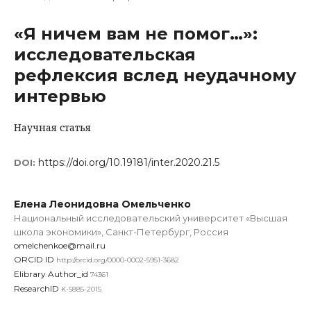
«Я ничем вам не помог…»:
исследовательская
рефлексия вслед неудачному
интервью
Научная статья
https://doi.org/10.19181/inter.2020.21.5
DOI:
Елена Леонидовна Омельченко
Национальный исследовательский университет «Высшая
школа экономики», Санкт-Петербург, Россия
omelchenkoe@mail.ru
ORCID ID
http://orcid.org/0000-0002-5951-3682
Elibrary Author_id
74361
ResearchID
K-5885-2015